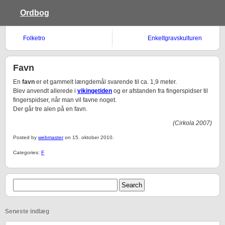
Ordbog
Folketro
Enkeltgravskulturen
Favn
En
favn
er et gammelt længdemål svarende til ca. 1,9 meter.
Blev anvendt allerede i
vikingetiden
og er afstanden fra fingerspidser til
fingerspidser, når man vil favne noget.
Der går tre alen på en favn.
(Cirkola 2007)
Posted by
webmaster
on 15. oktober 2010.
Categories:
F
Seneste indlæg